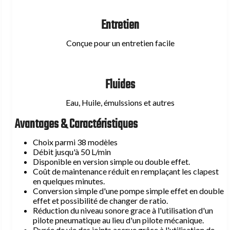
Soupapes de sécurité type DBDS
Entretien
Bloc de sécurité type BS
Blocs pour soupapes de sécurité type BPV et BAPV
Conçue pour un entretien facile
Adaptateurs hydraulique type TF
Fluides
Equipements de chargement azote
Eau, Huile, émulssions et autres
Kit Vérificateur Gonfleur Universel de type PC
Avantages & Caractéristiques
Kit Vérificateur Gonfleur M28x1,5 type PCM
Détendeur pour bouteille d'azote
Choix parmi 38 modèles
Débit jusqu'à 50 L/min
Surpresseur d'azote hydraulique type CCA 9.350
Disponible en version simple ou double effet.
Coût de maintenance réduit en remplaçant les clapest
en quelques minutes.
Conversion simple d'une pompe simple effet en double
effet et possibilité de changer de ratio.
Réduction du niveau sonore grace à l'utilisation d'un
pilote pneumatique au lieu d'un pilote mécanique.
Durée de vie des joints accrue grâce à l'utilisation de