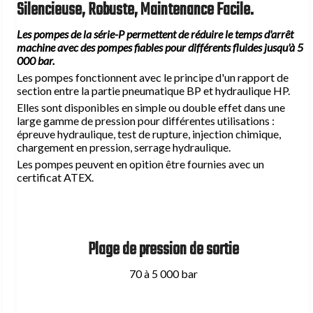
Manomètres
Silencieuse, Robuste, Maintenance Facile.
Chaises d'accumulateurs type MA
Banc d'étalonnage
Banc d'étalonnage
Colliers fixation accumulateur en U
Presse Isostatique pour agro-alimentaire
Les pompes de la série-P permettent de réduire le temps d'arrêt
machine avec des pompes fiables pour différents fluides jusqu'à 5
Unité accumulateur complète
000 bar.
Outillage
Les pompes fonctionnent avec le principe d'un rapport de
section entre la partie pneumatique BP et hydraulique HP.
Accessoires de sécurité gaz
Elles sont disponibles en simple ou double effet dans une
Cintreuse manuelle hydraulique
large gamme de pression pour différentes utilisations :
Mise en forme du cône
épreuve hydraulique, test de rupture, injection chimique,
Soupape de sécurité 413 bar type VS
chargement en pression, serrage hydraulique.
Filetage
Disque de rupture types DR
Les pompes peuvent en opition être fournies avec un
Cintreuse manuelle
Adaptateur corps de valve type TG
certificat ATEX.
Vannes à boisseau gaz 2 voies
Vannes à boisseau gaz 3 voies
Bloc de sécurité type BC
Plage de pression de sortie
70 à 5 000 bar
Accessoires de sécurité hydraulique