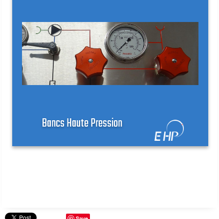
Accessoires de sécurité hydraulique
Soupapes de sécurité type DBDS
Bloc de sécurité type BS
Blocs pour soupapes de sécurité type BPV et BAPV
Adaptateurs hydraulique type TF
Bancs Haute Pression
Equipements de chargement azote
Kit Vérificateur Gonfleur Universel de type PC
Kit Vérificateur Gonfleur M28x1,5 type PCM
Détendeur pour bouteille d'azote
Surpresseur d'azote hydraulique type CCA 9.350
Save