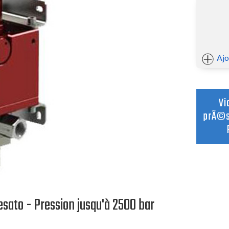
Flexibles
Coupleurs rapides
Clapets anti-retour
Filtres haute pression
ort de fixation
Accessoires de sécurité g
Disques de rupture
Ajo
cumulateur Type C
Soupape de sécurité 413 bar type VS
cumulateurs type MA
Disque de rupture types DR
V
ion accumulateur en U
Adaptateur corps de valve type TG
prÃ©s
lateur complète
Vannes à boisseau gaz 2 voies
Vannes à boisseau gaz 3 voies
Bloc de sécurité type BC
Equipements de chargement azote
sion Resato P80
ato - Pression jusqu'à 2500 bar
Kit Vérificateur Gonfleur Universel de type PC