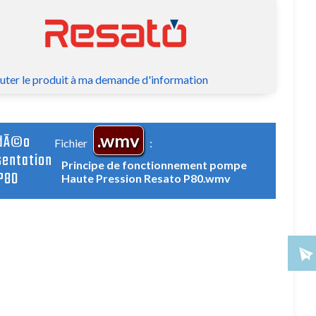
Manomètres
Autofrettage
Cintreuse manuelle
Banc d'étalonnage
Système d'hydro-expansion
Banc d'étalonnage
Presse Isostatique pour agro-alimentaire
az
Accessoires de sécurité hydraulique
uter le produit à ma demande d'information
Soupapes de sécurité type DBDS
Bloc de sécurité type BS
.wmv
idÃ©o
Fichier
:
Blocs pour soupapes de sécurité type BPV et BAPV
entation
Principe de fonctionnement pompe
Adaptateurs hydraulique type TF
P80
Haute Pression Resato P80.wmv