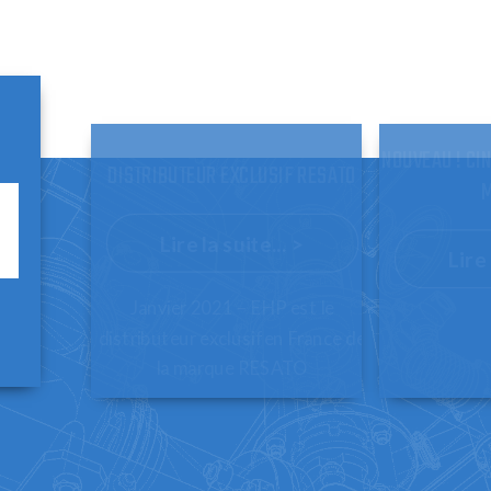
NOUVEAU ! CI
DISTRIBUTEUR EXCLUSIF RESATO
M
Lire la suite... >
Lire 
Janvier 2021 – EHP est le
distributeur exclusif en France de
la marque RESATO