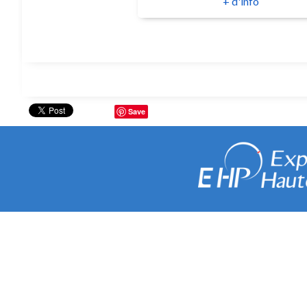
+ d'info
Save