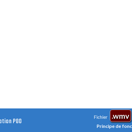
.wmv
Fichier
tion P80
Principe de fo