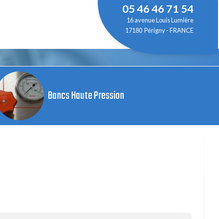
05 46 46 71 54
16 avenue Louis Lumière
17180 Périgny - FRANCE
Bancs Haute Pression
ssai sécurisé
Mesure
Bouteilles tampons
Applications spécifiques
Outillage
 bar
é
Capteurs de pression
Bouteilles tampons CE 52 et 75L 360 bar
Système de chargement de Vanne d'Isolement
Cintreuse manuelle hydraulique
0bar
Enregistreurs mécaniques
Bouteilles tampons CE ou ASME 3 à 55L 360 bar
Système de contrôle de tête de puits
Mise en forme du cône
à 350 bar
Acquisition de pression
Bouteilles tampons CE 0,25 à 1000 Litres 375 bar
WIT Skid
Filetage