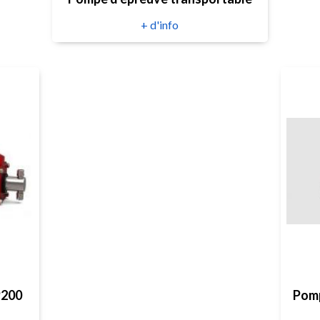
+ d'info
P200
Pomp