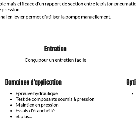
Kit Vérificateur Gonfleur M28x1,5 type PCM
e mais efficace d'un rapport de section entre le piston pneumatiqu
 pression.
Détendeur pour bouteille d'azote
nal en levier permet d'utiliser la pompe manuellement.
Surpresseur d'azote hydraulique type CCA 9.350
Entretien
Conçu pour un entretien facile
Domaines d'application
Opt
Epreuve hydraulique
Test de composants soumis à pression
Maintien en pression
Essais d'étanchéité
et plus...