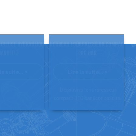
NTREUSE HYDRAULIQUE
NOUVEAU ! SURPRESSEUR COMPACT
ANUELLE
310 BAR
la suite... >
Lire la suite... >
Découvrez le surpresseur
compact 310 bar économique.