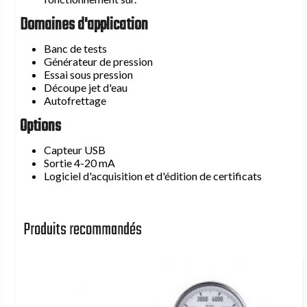
Soupapes de sécurité type DBDS
Domaines d'application
Bloc de sécurité type BS
Blocs pour soupapes de sécurité type BPV et BAPV
Banc de tests
Générateur de pression
Adaptateurs hydraulique type TF
Essai sous pression
Découpe jet d'eau
Autofrettage
Equipements de chargement azote
Options
Capteur USB
Kit Vérificateur Gonfleur Universel de type PC
Sortie 4-20 mA
Kit Vérificateur Gonfleur M28x1,5 type PCM
Logiciel d'acquisition et d'édition de certificats
Détendeur pour bouteille d'azote
Surpresseur d'azote hydraulique type CCA 9.350
Produits recommandés