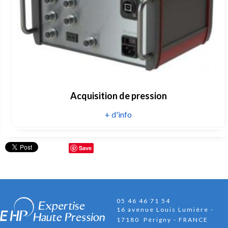
Acquisition de pression
+ d'info
Save
05 46 46 71 54
16 avenue Louis Lumière
17180 Périgny - FRANCE