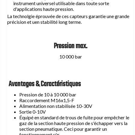
Manomètres
instrument universel utilisable dans toute sorte
Chaises d'accumulateurs type MA
Banc d'étalonnage
Banc d'étalonnage
d'applications haute pression.
Colliers fixation accumulateur en U
Presse Isostatique pour agro-alimentaire
La technolgie éprouvée de ces capteurs garantie une grande
Unité accumulateur complète
précision et uen stabilité long terme.
Outillage
Accessoires de sécurité gaz
Pression max.
Cintreuse manuelle hydraulique
Mise en forme du cône
10 000 bar
Soupape de sécurité 413 bar type VS
Filetage
Disque de rupture types DR
Cintreuse manuelle
Adaptateur corps de valve type TG
Avantages & Caractéristiques
Vannes à boisseau gaz 2 voies
Vannes à boisseau gaz 3 voies
Pression de 10 à 10 000 bar
Bloc de sécurité type BC
Raccordement M16x1,5-F
Alimentation non stabilisée 10-30V
Sortie 0-10V
Équipé en standard de trous de fuite pour empêcher le
Accessoires de sécurité hydraulique
gaz de la section haute pression de s'échapper vers la
section pneumatique. Ceci pour garantir un
fonctionnement sûr.