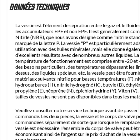
DONNÉES TECHNIQUES
Soupapes de sécurité type DBDS
Bloc de sécurité type BS
Blocs pour soupapes de sécurité type BPV et BAPV
La vessie est l'élément de sépration entre le gaz et le fluide
Adaptateurs hydraulique type TF
les accumulateurs EPE et non EPE. Il est généralement co
Nitirle (NBR), que nous avons désigné comme "nitrile stan
marqué de la lettre P. La vessie "P" est particulièrement ad
utilisation avec des huiles minérales, mais elle donne égal
Equipements de chargement azote
d'excellents résultats avec de nombreux autres liquides. La
température de fonctionnement est comprise entre -20 et
des besoins particuliers, des températures dépassant les li
Kit Vérificateur Gonfleur Universel de type PC
dessus, des liquides spéciaux, etc. la vessie peut être fourni
Kit Vérificateur Gonfleur M28x1,5 type PCM
matériaux suivants: nitrile pour basses températures (F), ni
hydrocarbures (H), nitrile hydrogéné (K), butyle (B), éthylè
Détendeur pour bouteille d'azote
propylène (E), néoprène (N), épichlorhydrine (Y), Viton (V).
Surpresseur d'azote hydraulique type CCA 9.350
tailles de vessies ne sont pas disponibles dans tous les mat
Veuillez consulter notre service technique avant de passer
commande. Les deux pièces, la vessie et le corps de valve 
commandées séparément de sorte que lorsque le remplace
vessie est nécessaire, l'ensemble du corps de valve peut être
économisant ainsi de l'argent sur le prix d'achat de la vessi
remplacement.