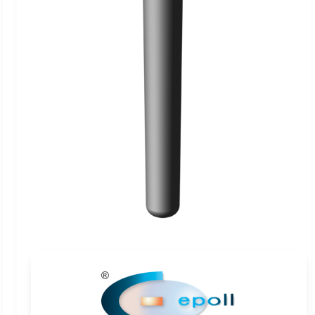
Vannes, raccords, tubes et accessoires
Banc d'essais sous pression
Caissons d'épreuve sécurisé
Raccords Haute Pression
Bouteilles tampons
Banc de test de flexibles
Vannes et pneumovannes
Tubes haute pression
Bouteilles tampons CE 52 et 75L 360 bar
Flexibles
Container d'essai sécurisé
Bouteilles tampons CE ou ASME 3 à 55L 360 bar
Coupleurs rapides
Bouteilles tampons CE 0,25 à 1000 Litres 375 bar
Clapets anti-retour
Container d'essai sécurisé
Filtres haute pression
Disques de rupture
Batterie d'accumulateurs
Applications spécifiques
Batteries d'accumulateurs type BA
Mesure
Vessie pour accumulateur hyraulique EPE EPOLL
Système de chargement de Vanne d'Isolement
Système de contrôle de tête de puits
Capteurs de pression
Support de fixation
WIT Skid
Enregistreurs mécaniques
Autofrettage
Acquisition de pression
Colliers d'accumulateur Type C
Système d'hydro-expansion