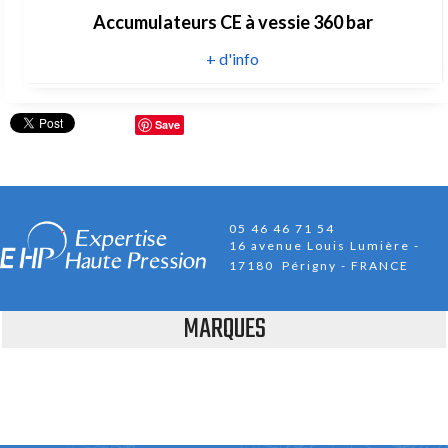
Accumulateurs CE à vessie 360 bar
+ d'info
Save
05 46 46 71 54
16 avenue Louis Lumière
17180 Périgny - FRANCE
MARQUES