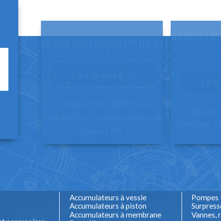
NOUVEAU ! S
DISTRIBUTEUR EXCLUSIF EPE ITALIANA
Lire la suite... >
Lire 
Janvier 2021 – EHP est le
Découvre
distributeur exclusif en France de
compact 31
la marque EPOLL
Accumulateurs à vessie
Pompes
Accumulateurs à piston
Surpress
Accumulateurs à membrane
Vannes, r