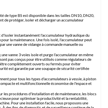
té de type BS est disponible dans les tailles DN10, DN20,
t de protéger, isoler et décharger un accumulateur
 d'isoler instantanément l'accumulateur hydraulique du
 pour la maintenance. Une fois isolé, l'accumulateur peut
r par une vanne de vidange à commande manuelle ou
, une vanne 3 voies isole et purge l'accumulateur en même
 sont pas conçus pour être utilisés comme régulateurs de
s être complètement ouverts ou fermés pour éviter
urité est garantie par une soupape de sécurité certifiée
nnent pour tous les types d'accumulateurs à vessie, à piston
ompacte et multifonctionnelle économise de l'espace et
ur les procédures d'installation et de maintenance, les blocs
cieuse pour optimiser la productivité et la rentabilité,
chine. Pour une installation facile, nous proposons une
 des fins de diagnostic et de surveillance continue de la