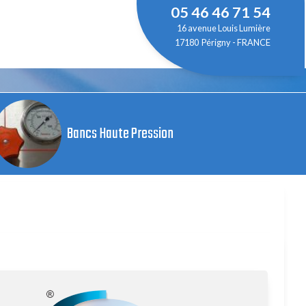
05 46 46 71 54
16 avenue Louis Lumière
17180 Périgny - FRANCE
Bancs Haute Pression
ssai sécurisé
Mesure
Bouteilles tampons
Applications spécifiques
Outillage
 bar
é
Capteurs de pression
Bouteilles tampons CE 52 et 75L 360 bar
Système de chargement de Vanne d'Isolement
Cintreuse manuelle hydraulique
0bar
Enregistreurs mécaniques
Bouteilles tampons CE ou ASME 3 à 55L 360 bar
Système de contrôle de tête de puits
Mise en forme du cône
à 350 bar
Acquisition de pression
Bouteilles tampons CE 0,25 à 1000 Litres 375 bar
WIT Skid
Filetage