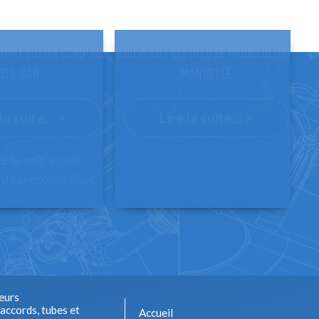
URPRESSEUR COMPACT
NOUVEAU ! CINTREUSE HYDRAULIQUE
310 BAR
MANUELLE
la suite... >
Lire la suite... >
z le surpresseur
0 bar économique.
eurs
accords, tubes et
Accueil