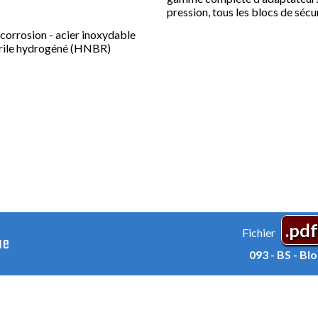
pression, tous les blocs de sé
 corrosion - acier inoxydable
itrile hydrogéné (HNBR)
.pdf
Fichier
ue
093 - BS - Bl