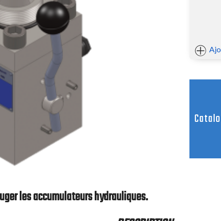
Flexibles
Coupleurs rapides
Clapets anti-retour
Filtres haute pression
Ajo
ort de fixation
Accessoires de sécurité g
Disques de rupture
cumulateur Type C
Soupape de sécurité 413 bar type VS
cumulateurs type MA
Disque de rupture types DR
ion accumulateur en U
Adaptateur corps de valve type TG
Catal
lateur complète
Vannes à boisseau gaz 2 voies
Vannes à boisseau gaz 3 voies
Bloc de sécurité type BC
Equipements de chargement azote
mulateur hydraulique
 pruger les accumulateurs hydrauliques.
Kit Vérificateur Gonfleur Universel de type PC