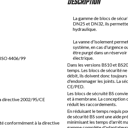
DESCRIPTION
Kit Vérificateur Gonfleur M28x1,5 type PCM
Détendeur pour bouteille d'azote
Surpresseur d'azote hydraulique type CCA 9.350
La gamme de blocs de sécuri
DN25 et DN32, ils permetten
hydraulique.
La vanne d'isolement permet
système, en cas d'urgence ou
être purgé dans un réservoi
électrique.
n ISO 4406/99
Dans les versions BS10 et BS20
temps. Les blocs de sécurité ne
débit, ils doivent donc toujour
d'endommager les joints. La séc
CE/PED.
Les blocs de sécruité BS convie
et à membrane. La conception c
la directive 2002/95/CE
réduit les raccordements.
En réduisant le temps requis po
de sécurité BS sont une aide pré
minimisant les temps d'arrêt ma
té conformément à la directive
gamme complète d'adaptateurs. À