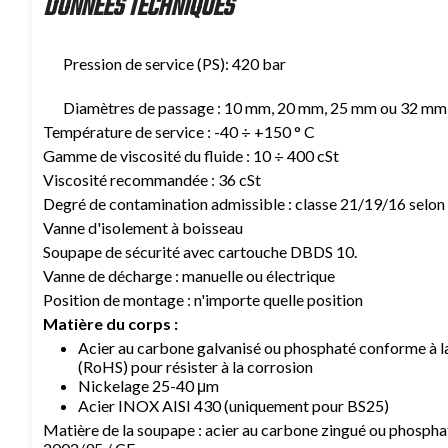
DONNÉES TECHNIQUES
Pression de service (PS): 420 bar
Diamètres de passage : 10 mm, 20 mm, 25 mm ou 32 mm
Température de service : -40 ÷ +150 ° C
Gamme de viscosité du fluide : 10 ÷ 400 cSt
Viscosité recommandée : 36 cSt
Degré de contamination admissible : classe 21/19/16 selo
Vanne d'isolement à boisseau
Soupape de sécurité avec cartouche DBDS 10.
Vanne de décharge : manuelle ou électrique
Position de montage : n'importe quelle position
Matière du corps :
Acier au carbone galvanisé ou phosphaté conforme à 
(RoHS) pour résister à la corrosion
Nickelage 25-40 μm
Acier INOX AISI 430 (uniquement pour BS25)
Matière de la soupape : acier au carbone zingué ou phospha